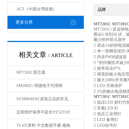
ACT（中国台湾技领）
品牌
更多分类
MT7201C MT72
MT7201C+是连
围从6 伏到50 伏
极少的外部元器件
 高达1A的恒电流
 单一管脚实现开
相关文章
/ ARTICLE
 内含PWM滤波器
 *的抖频技术减少E
 效率高达97%
MT7201C美芯晟
 很宽的输入电压范
 最大1MHz开关频
SM2082G 明微电子代理商
 LED 开路保护
 2%的输出电流精
MT7201C MT7
SY5800AFAC原装正品的常见故障及相应解决方案分享
 低压LED 射灯
 车载LED 灯
定期维护保养可延长SY52231FAC原装正品的使用寿命
 低压工业用灯
 LED 备用灯
TL431资料 中文数据手册 规格书 PDF
 LED信号灯