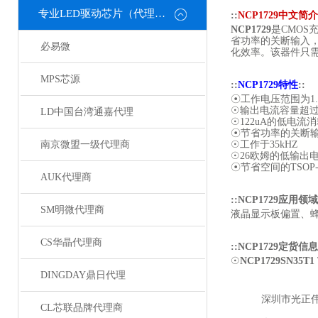
专业LED驱动芯片（代理或直销）
::
NCP1729中文简介
NCP1729
是CMOS
省功率的关断输入，进
必易微
化效率。该器件只需
MPS芯源
::
NCP1729特性
::
☉工作电压范围为1.1
☉输出电流容量超过
LD中国台湾通嘉代理
☉122uA的低电流
☉节省功率的关断输入
南京微盟一级代理商
☉工作于35kHZ
☉26欧姆的低输出
☉节省空间的TSOP-6
AUK代理商
::NCP1729应用领域
SM明微代理商
液晶显示板偏置、
CS华晶代理商
::NCP1729定货
☉
NCP1729SN35T1
DINGDAY鼎日代理
深圳市光正
CL芯联品牌代理商