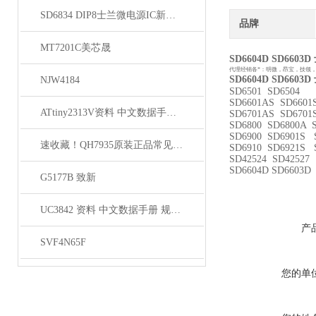
SD6834 DIP8士兰微电源IC新到货源
品牌
MT7201C美芯晟
SD6604D SD66
代理经销各*：明微，昂宝，技领
SD6604D SD66
NJW4184
SD6501 SD6504
SD6601AS SD660
ATtiny2313V资料 中文数据手册 规格书 PDF
SD6701AS SD6701
SD6800 SD6800A 
SD6900 SD6901S 
速收藏！QH7935原装正品常见故障的解决方法分享
SD6910 SD6921S 
SD42524 SD42527
SD6604D SD6603D
G5177B 致新
UC3842 资料 中文数据手册 规格书 PDF
产
SVF4N65F
您的单