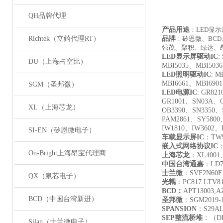
QH品牌代理
产品用途
：LED显
Richtek（立錡代理RT）
品牌
：矽恩微、BC
强茂、聚积、绿达、昂宝
LED
显示屏驱动IC
:
DU（上海占空比）
MBI5035、MBI503
LED
照明驱动IC
: M
MBI6661、MBI690
SGM（圣邦微）
LED
电源IC
: GR821
GR1001、SN03A、O
XL（上海芯龙）
OB3390、SN3350、
PAM2861、SY5800
IW1810、IW3602、
SI-EN（矽恩微电子）
车载显示屏IC
：TW9
嵌入式网络协议IC
：
On-Bright上海昂宝代理商
上海芯龙
：XL4001
中国台湾通嘉
：LD7
士兰微
：SVF2N60F
QX（泉芯电子）
光耦
：PC817 LTV817
BCD
：
APT13003,A
BCD（中国台湾新进）
圣邦微
：SGM2019-1.
SPANSION
：S29AL
SEP
整流桥堆
：（DB
Silan（士兰微电子）