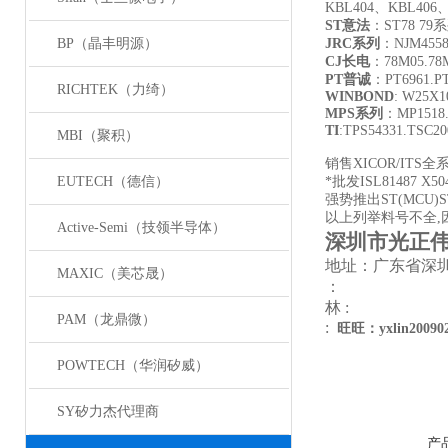
KBL404、KBL406
ST
意法
：ST78 7
BP（晶丰明源）
JRC
系列
：NJM455
CJ
长电
：78M05.78M
PT
普诚
：PT6961.PT
RICHTEK（力绮）
WINBOND
: W25X
MPS
系列
：MP1518.
TI
:TPS54331.TSC2
MBI（聚积）
销售XICOR/ITS全
EUTECH（德信）
*批发ISL81487 X504
强势推出ST(MCU)S
以上列举料号不全,
Active-Semi（技领半导体）
深圳市光正
地址：广东省深圳
MAXIC（美芯晟）
：
林 :
PAM（龙鼎微）
:
旺旺：yxlin20090
POWTECH（华润矽威）
SY矽力杰代理商
产