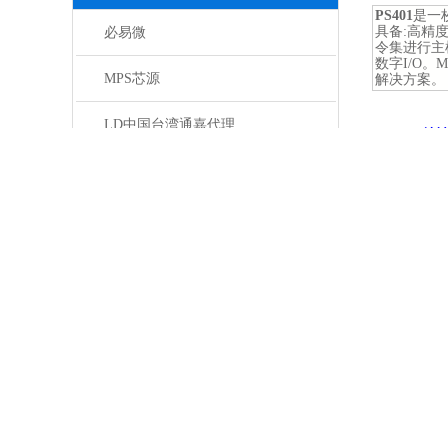
PS401
是一
具备:高精度
必易微
令集进行主
数字I/O。
MPS芯源
解决方案。
LD中国台湾通嘉代理
::
PS401特
• 可充电
南京微盟一级代理商
• 内嵌Mi
• 片上12
• 片内集成的
AUK代理商
- 通过检测
- 直接连接
- 来自片
SM明微代理商
• 集成高
• 8 个可
- 充电控制I
CS华晶代理商
- 安全功能I
- SOC 
- 通用I/O
DINGDAY鼎日代理
• *实现SM
• Micro
CL芯联品牌代理商
深圳
QH品牌代理