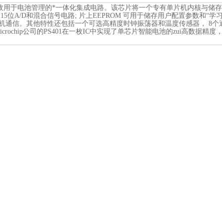
枚用于电池管理的*一体化集成电路。该芯片将一个专有单片机内核与储存于1
15位A/D和混合信号电路; 片上EEPROM 可用于储存用户配置参数和“学习”参数
机通信。其他特性还包括一个可选高精度时钟振荡器和温度传感器， 8个通
Microchip公司的PS401在一枚IC中实现了单芯片智能电池的zui
性
::
电池的单芯片管理方案
crochip 公司Accuron™ 技术，可提供所有可充电化学电池的容量报告（误
8 x 8 电可擦除只读存储器（EEPROM），可存储用户配置参数和" 学习" 
sigma-delta A/D 转换器可测量以下数据：
电阻测量电流（15 位）
到VCELL 输入引脚的高电压（18V）电池元件（11 位）
内传感器或选用的外部热电阻的温度值（11 位）
精度硅片时基
单独编程的输入/输出引脚，可配置为：
/O
/O
数码管输出驱动引脚
Bus v1.1 的双线主机接口
chip 固件在12K 字节用户可定制片上OTP EPROM 内
市光正伟业电子有限公司