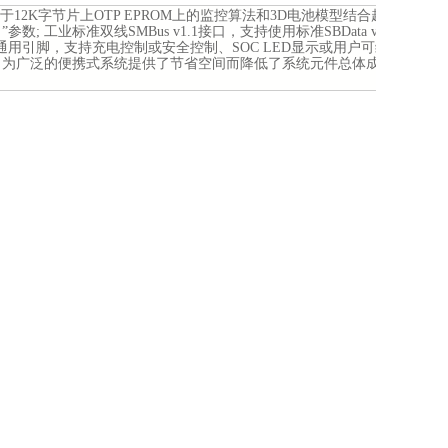
2K字节片上OTP EPROM上的监控算法和3D电池模型结合起来，
; 工业标准双线SMBus v1.1接口，支持使用标准SBData v1.1命
用引脚，支持充电控制或安全控制、SOC LED显示或用户可编程
高数据精度，为广泛的便携式系统提供了节省空间而降低了系统元件总体成本的
差1%以内）
参数；可通过SMBus 接口*进行现场编程。