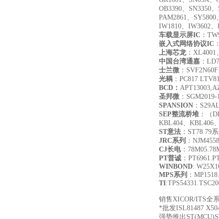
OB3390、SN3350、
PAM2861、SY5800
IW1810、IW3602、
车载显示屏IC
：TW9
嵌入式网络协议IC
：
上海芯龙
：XL4001
中国台湾通嘉
：LD7
士兰微
：SVF2N60F
光耦
：PC817 LTV817
BCD
：
APT13003,A
圣邦微
：SGM2019-1.
SPANSION
：S29AL
SEP
整流桥堆
：（DB
KBL404、KBL406
ST
意法
：ST78 7
JRC
系列
：NJM455
CJ
长电
：78M05.78M
PT
普诚
：PT6961.PT
WINBOND
: W25X
MPS
系列
：MP1518.
TI
:TPS54331.TSC2
销售XICOR/ITS全
*批发ISL81487 X504
强势推出ST(MCU)S