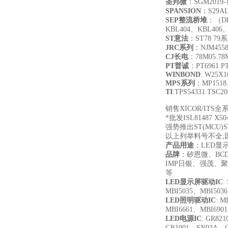
圣邦微
：SGM2019-1.
SPANSION
：S29AL
SEP
整流桥堆
：（DB
KBL404、KBL406
ST
意法
：ST78 7
JRC
系列
：NJM455
CJ
长电
：78M05.78M
PT
普诚
：PT6961.PT
WINBOND
: W25X
MPS
系列
：MP1518.
TI
:TPS54331.TSC2
销售XICOR/ITS全
*批发ISL81487 X504
强势推出ST(MCU)S
以上列举料号不全,
产品用途
：LED显
品牌
：矽恩微、B
IMP日银、强茂、聚
等
LED
显示屏驱动IC
:
MBI5035、MBI503
LED
照明驱动IC
: M
MBI6661、MBI690
LED
电源IC
: GR821
GR1001、SN03A、O