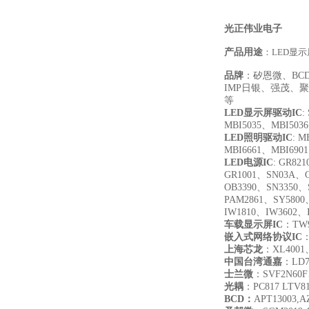
光正伟业电子
产品用途
：LED显
品牌
：矽恩微、B
IMP日银、强茂、聚
等
LED
显示屏驱动IC
:
MBI5035、MBI503
LED
照明驱动IC
: M
MBI6661、MBI690
LED
电源IC
: GR821
GR1001、SN03A、O
OB3390、SN3350、
PAM2861、SY5800
IW1810、IW3602、
车载显示屏IC
：TW9
嵌入式网络协议IC
：
上海芯龙
：XL4001
中国台湾通嘉
：LD7
士兰微
：SVF2N60F
光耦
：PC817 LTV817
BCD
：
APT13003,A