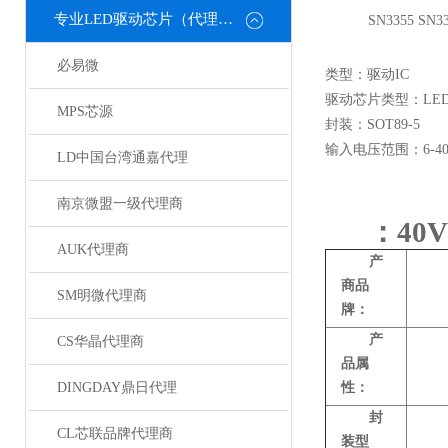
专业LED驱动芯片（代理或直销）
SN3355 SN
必易微
类型：驱动IC
驱动芯片类型：LED
MPS芯源
封装：SOT89-5
输入电压范围：6-40
LD中国台湾通嘉代理
南京微盟一级代理商
：40
AUK代理商
产
商品
SM明微代理商
牌：
产
CS华晶代理商
品属
DINGDAY鼎日代理
性：
封
CL芯联品牌代理商
装型