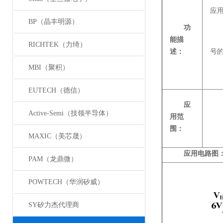
应用
BP（晶丰明源）
功
能描
RICHTEK（力绮）
述：
号
MBI（聚积）
EUTECH（德信）
应
Active-Semi（技领半导体）
用范
围：
MAXIC（美芯晟）
应用电路图
PAM（龙鼎微）
POWTECH（华润矽威）
SY矽力杰代理商