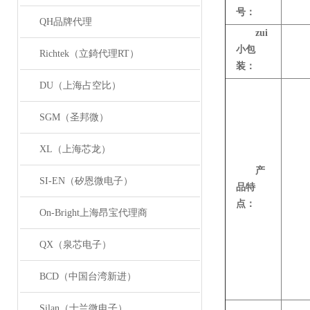
号：
QH品牌代理
zui
小包
Richtek（立錡代理RT）
装：
DU（上海占空比）
SGM（圣邦微）
XL（上海芯龙）
产
SI-EN（矽恩微电子）
品特
点：
On-Bright上海昂宝代理商
QX（泉芯电子）
BCD（中国台湾新进）
Silan（士兰微电子）