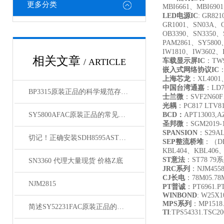
更多分类
MBI6661、MBI690
LED
电源IC
: GR821
GR1001、SN03A、O
OB3390、SN3350、
PAM2861、SY5800
IW1810、IW3602、
相关文章
/ ARTICLE
车载显示屏IC
：TW9
嵌入式网络协议IC
：
上海芯龙
：XL4001
中国台湾通嘉
：LD7
BP3315原装正品的科学规范存放方法分享
士兰微
：SVF2N60F
光耦
：PC817 LTV817
SY5800AFAC原装正品的常见故障及相应解决方案分享
BCD
：
APT13003,A
圣邦微
：SGM2019-1.
SPANSION
：S29AL
切记！正确安装SDH8595ASTR原装正品才能够确保稳定性和安全性
SEP
整流桥堆
：（DB
KBL404、KBL406
ST
意法
：ST78 7
SN3360 代理大量现货 价格Z底
JRC
系列
：NJM455
CJ
长电
：78M05.78M
NJM2815
PT
普诚
：PT6961.PT
WINBOND
: W25X
MPS
系列
：MP1518.
简述SY52231FAC原装正品的正确安装步骤
TI
:TPS54331.TSC2