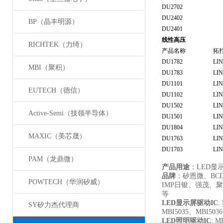
DU2702
DU2402
BP（晶丰明源）
DU2401
线性高压
RICHTEK（力绮）
产品名称
拓
DU1782
LI
MBI（聚积）
DU1783
LI
DU1101
LI
EUTECH（德信）
DU1102
LI
DU1502
LI
Active-Semi（技领半导体）
DU1501
LI
DU1804
LI
MAXIC（美芯晟）
DU1763
LI
DU1703
LI
PAM（龙鼎微）
产品用途
：LED显
品牌
：矽恩微、B
POWTECH（华润矽威）
IMP日银、强茂、聚
等
LED
显示屏驱动IC
:
SY矽力杰代理商
MBI5035、MBI503
LED
照明驱动IC
: M