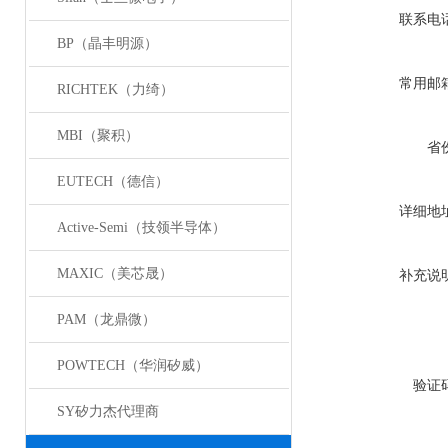
联系电
BP（晶丰明源）
常用邮
RICHTEK（力绮）
MBI（聚积）
省
EUTECH（德信）
详细地
Active-Semi（技领半导体）
MAXIC（美芯晟）
补充说
PAM（龙鼎微）
POWTECH（华润矽威）
验证
SY矽力杰代理商