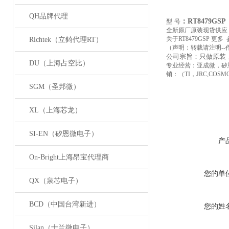
QH品牌代理
：RT8479GSP
型
号
全新原厂原装现货供应
关于RT8479GSP 更多
参
Richtek（立錡代理RT）
（声明：转载请注明--
公司宗旨：只做原装
DU（上海占空比）
专业经营：亚成微，矽
销：（TI，JRC,COSMO,
SGM（圣邦微）
XL（上海芯龙）
SI-EN（矽恩微电子）
产
On-Bright上海昂宝代理商
您的单
QX（泉芯电子）
BCD（中国台湾新进）
您的姓
Silan（士兰微电子）