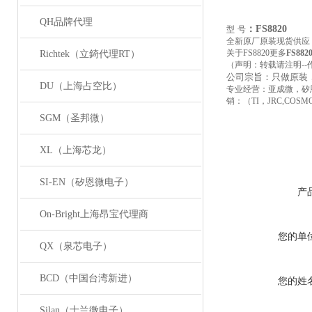
QH品牌代理
：FS8820
型
号
全新原厂原装现货供应
关于FS8820更多
FS882
Richtek（立錡代理RT）
（声明：转载请注明--
公司宗旨：只做原装
DU（上海占空比）
专业经营：亚成微，矽
销：（TI，JRC,COSMO,
SGM（圣邦微）
XL（上海芯龙）
SI-EN（矽恩微电子）
产
On-Bright上海昂宝代理商
您的单
QX（泉芯电子）
BCD（中国台湾新进）
您的姓
Silan（士兰微电子）