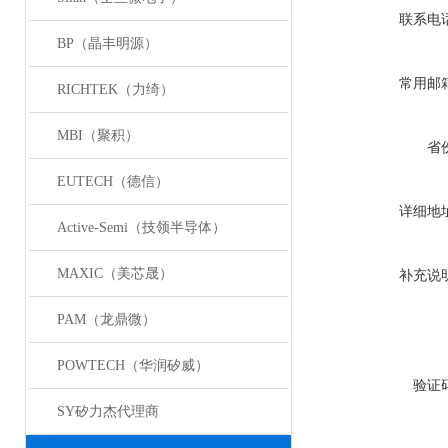
联系电
BP（晶丰明源）
常用邮
RICHTEK（力绮）
MBI（聚积）
省
EUTECH（德信）
详细地
Active-Semi（技领半导体）
MAXIC（美芯晟）
补充说
PAM（龙鼎微）
POWTECH（华润矽威）
验证
SY矽力杰代理商