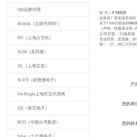
QH品牌代理
：FS8820
型
号
全新原厂原装现货供应
关于FS8820更多
FS882
Richtek（立錡代理RT）
（声明：转载请注明--
公司宗旨：只做原装
DU（上海占空比）
专业经营：亚成微，矽
销：（TI，JRC,COSMO,
SGM（圣邦微）
XL（上海芯龙）
SI-EN（矽恩微电子）
产
On-Bright上海昂宝代理商
您的单
QX（泉芯电子）
BCD（中国台湾新进）
您的姓
Silan（士兰微电子）