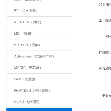
联系电
BP（晶丰明源）
常用邮
RICHTEK（力绮）
MBI（聚积）
省
EUTECH（德信）
详细地
Active-Semi（技领半导体）
MAXIC（美芯晟）
补充说
PAM（龙鼎微）
POWTECH（华润矽威）
验证
SY矽力杰代理商