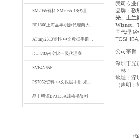
我司专业
品牌：
矽
SM7055资料 SM7055-18代理商SM7055-12资料
光、士兰
Wiznet
、
BP1360上海晶丰明源代理商大量现货出售
国代理
;
经
TOSHIB
ATtiny2313资料 中文数据手册 规格书 PDF
公司宗旨
DU8702占空比一级代理商
深圳市光
SVF4N65F
：林：
地址：深圳
PS7052资料 中文数据手册 规格书 PDF
（声明：
晶丰明源BP3133A规格书资料
您