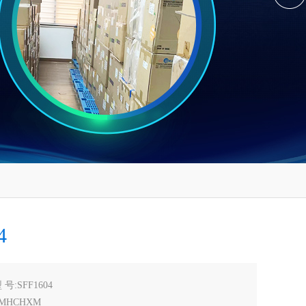
4
 号:SFF1604
MHCHXM