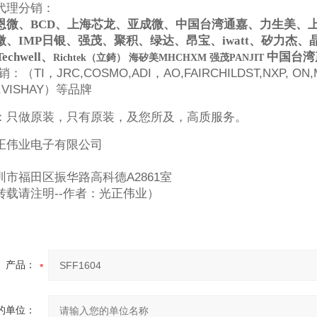
代理分销：
恩微、
BCD
、上海芯龙、亚成微、中国台湾通嘉、力生美、
微、
IMP
日银、强茂、聚积、绿达、昂宝、
iwatt
、矽力杰、
Techwell
、
中国台湾
Richtek（立錡） 海矽美MHCHXM 强茂PANJIT
销：（TI，JRC,COSMO,ADI，AO,FAIRCHILDST,NXP, ON,MI
A,VISHAY）等品牌
：只做原装，只有原装，及您所及，高质服务。
正伟业电子有限公司
市福田区振华路高科德A2861室
转载请注明--作者：光正伟业）
产品：
的单位：