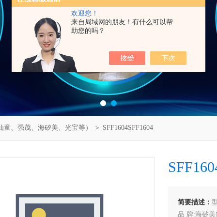
欢迎您！
来自局域网的朋友！有什么可以帮
助您的吗？
仙童、强茂、海矽美、光宝等）
＞ SFF1604SFF1604
SFF160
简要描述：
型
品 牌:海矽美