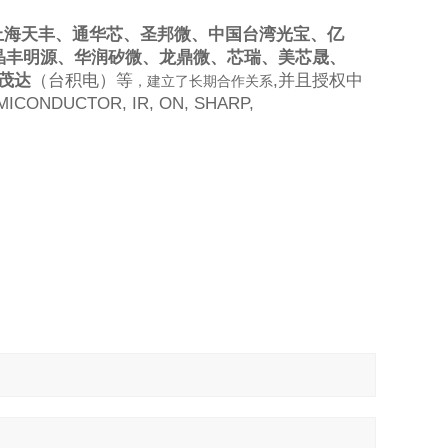
上海天丰、通华芯、圣邦微、中国台湾光宝、亿
晶丰明源、华润矽微、龙鼎微、芯瑞、美芯晟、
茂达
（台积电）等
,
并且授权中
，建立了长期合作关系
CONDUCTOR, IR, ON, SHARP,