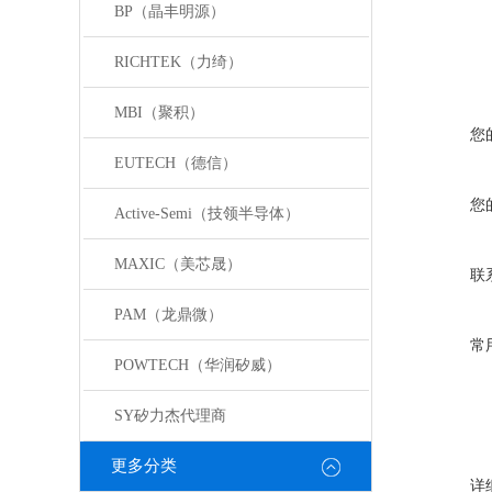
BP（晶丰明源）
RICHTEK（力绮）
MBI（聚积）
您
EUTECH（德信）
您
Active-Semi（技领半导体）
MAXIC（美芯晟）
联
PAM（龙鼎微）
常
POWTECH（华润矽威）
SY矽力杰代理商
更多分类
详