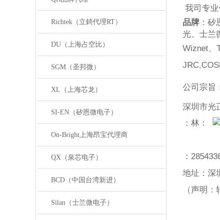
我司专业
品牌
：矽
Richtek（立錡代理RT）
光、士兰
DU（上海占空比）
Wiznet
、
JRC,COS
SGM（圣邦微）
公司宗旨
XL（上海芯龙）
深圳市光
SI-EN（矽恩微电子）
：林：
On-Bright上海昂宝代理商
：
285433
QX（泉芯电子）
地址：深
BCD（中国台湾新进）
（声明：
Silan（士兰微电子）