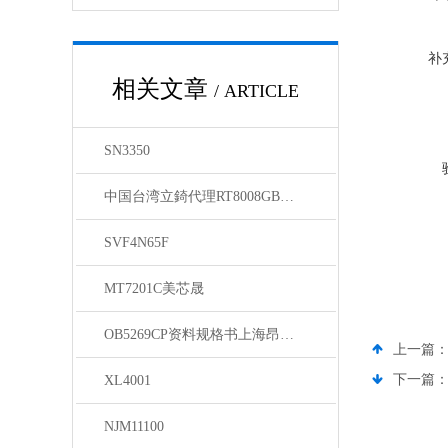
补
相关文章
/ ARTICLE
SN3350
中国台湾立錡代理RT8008GB资料
SVF4N65F
MT7201C美芯晟
OB5269CP资料规格书上海昂宝代理
上一篇
下一篇
XL4001
NJM11100