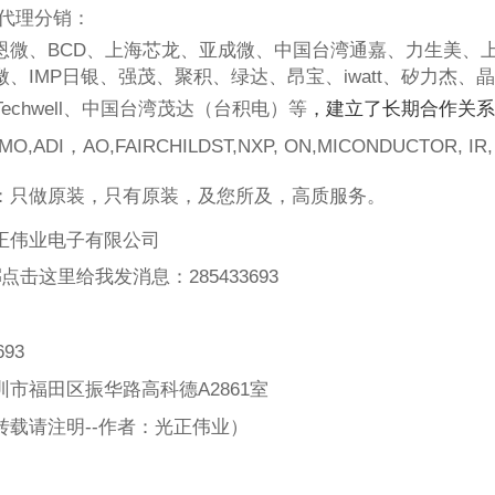
代理分销：
恩微、
BCD
、上海芯龙、亚成微、中国台湾通嘉、力生美、
微、
IMP
日银、强茂、聚积、绿达、昂宝、
iwatt
、矽力杰、晶
Techwell
、中国台湾茂达（台积电）等
，建立了长期合作关系
MO,ADI，AO,FAIRCHILDST,NXP, ON,MICONDUCTOR, IR
：只做原装，只有原装，及您所及，高质服务。
正伟业电子有限公司
：
285433693
693
圳市福田区振华路高科德
A2861
室
转载请注明
--
作者：光正伟业）