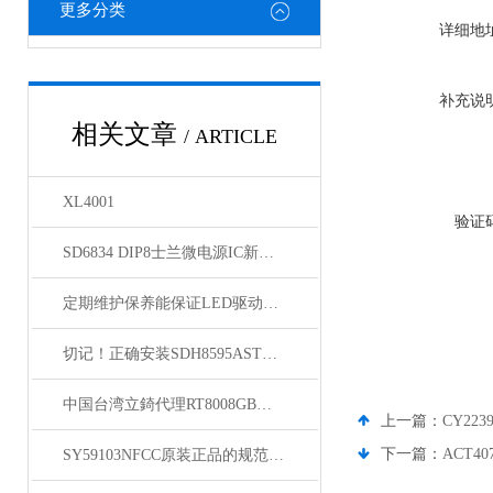
更多分类
详细地
补充说
相关文章
/ ARTICLE
XL4001
验证
SD6834 DIP8士兰微电源IC新到货源
定期维护保养能保证LED驱动芯片的使用寿命
切记！正确安装SDH8595ASTR原装正品才能够确保稳定性和安全性
中国台湾立錡代理RT8008GB资料
上一篇：
CY223
下一篇：
ACT407
SY59103NFCC原装正品的规范存放管理体系介绍