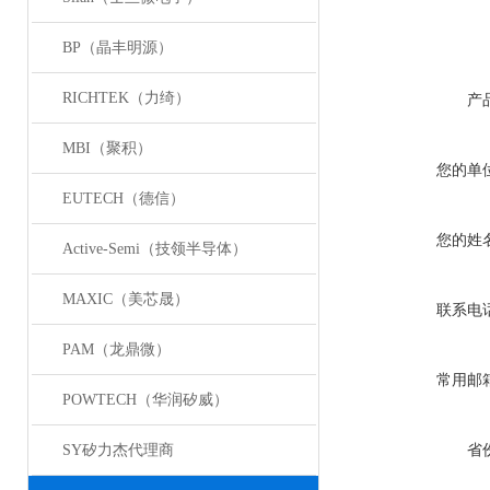
BP（晶丰明源）
RICHTEK（力绮）
产
MBI（聚积）
您的单
EUTECH（德信）
您的姓
Active-Semi（技领半导体）
MAXIC（美芯晟）
联系电
PAM（龙鼎微）
常用邮
POWTECH（华润矽威）
SY矽力杰代理商
省