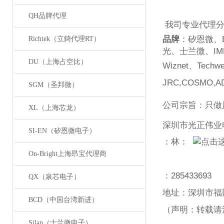
QH品牌代理
我司专业代理
品牌
：矽恩微、
Richtek（立錡代理RT）
光、士兰微、
IM
DU（上海占空比）
Wiznet
、
Techwe
JRC,COSMO,AD
SGM（圣邦微）
公司宗旨：只做
XL（上海芯龙）
深圳市光正伟业
SI-EN（矽恩微电子）
：林：
On-Bright上海昂宝代理商
：
285433693
QX（泉芯电子）
地址：深圳市福
BCD（中国台湾新进）
（声明：转载请
Silan（士兰微电子）