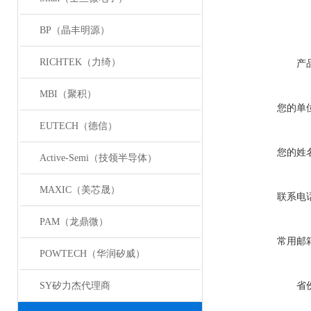
BP（晶丰明源）
RICHTEK（力绮）
产
MBI（聚积）
您的单
EUTECH（德信）
您的姓
Active-Semi（技领半导体）
MAXIC（美芯晟）
联系电
PAM（龙鼎微）
常用邮
POWTECH（华润矽威）
SY矽力杰代理商
省