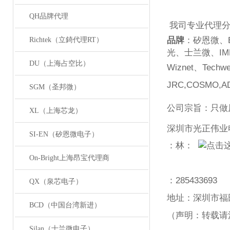
QH品牌代理
我司专业代理
品牌
：矽恩微、
Richtek（立錡代理RT）
光、士兰微、
IM
DU（上海占空比）
Wiznet
、
Techwe
JRC,COSMO,AD
SGM（圣邦微）
公司宗旨：只做
XL（上海芯龙）
深圳市光正伟业
SI-EN（矽恩微电子）
：林：
On-Bright上海昂宝代理商
：
285433693
QX（泉芯电子）
地址：深圳市福
BCD（中国台湾新进）
（声明：转载请
Silan（士兰微电子）