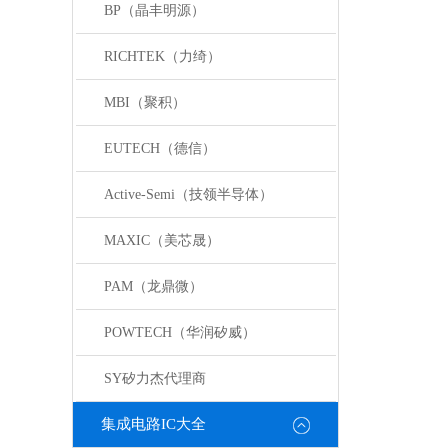
BP（晶丰明源）
RICHTEK（力绮）
MBI（聚积）
EUTECH（德信）
Active-Semi（技领半导体）
MAXIC（美芯晟）
PAM（龙鼎微）
POWTECH（华润矽威）
SY矽力杰代理商
集成电路IC大全