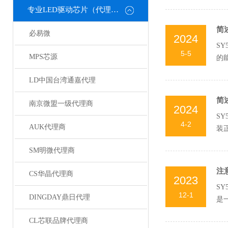
专业LED驱动芯片（代理或直销）
简
必易微
2024
S
5-5
MPS芯源
的
LD中国台湾通嘉代理
简
南京微盟一级代理商
2024
S
4-2
AUK代理商
装
SM明微代理商
注
CS华晶代理商
2023
S
12-1
DINGDAY鼎日代理
是
CL芯联品牌代理商