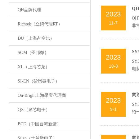
Q
QH品牌代理
2023
Q
11-7
Richtek（立錡代理RT）
非
属..
DU（上海占空比）
S
SGM（圣邦微）
2023
S
10-8
XL（上海芯龙）
电
因，
SI-EN（矽恩微电子）
简
On-Bright上海昂宝代理商
2023
S
9-1
QX（泉芯电子）
绍
BCD（中国台湾新进）
简
Silan（士兰微电子）