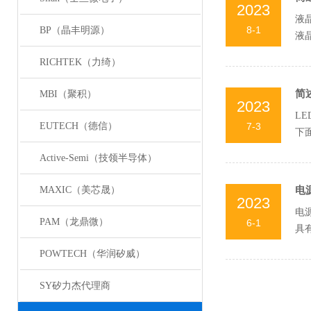
2023
液
8-1
BP（晶丰明源）
液
能源
RICHTEK（力绮）
简
MBI（聚积）
2023
L
EUTECH（德信）
7-3
下
和电
Active-Semi（技领半导体）
MAXIC（美芯晟）
电
2023
电
PAM（龙鼎微）
6-1
具
处理
POWTECH（华润矽威）
SY矽力杰代理商