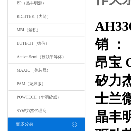
BP（晶丰明源）
RICHTEK（力绮）
AH33
MBI（聚积）
销 ：
EUTECH（德信）
Active-Semi（技领半导体）
昂宝 OB
MAXIC（美芯晟）
矽力杰 S
PAM（龙鼎微）
士兰微 S
POWTECH（华润矽威）
SY矽力杰代理商
晶丰明源
更多分类