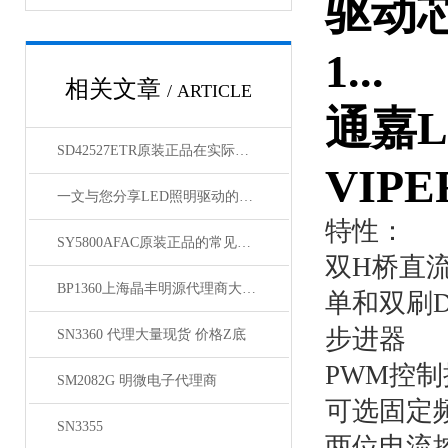
驱动芯片
1...
相关文章
/ ARTICLE
通嘉LD7
SD42527ETR原装正品在实际应用中的常见问题相应解决方法分享
VIPER
一文与您分享LED照明驱动的维护保养方法
特性：
SY5800AFAC原装正品的常见故障及相应解决方案分享
双H桥直
BP1360上海晶丰明源代理商大量现货出售
单和双刷D
步进器
SN3360 代理大量现货 价格Z底
PWM控制
SM2082G 明微电子代理商
可选固定
SN3355
两位电流