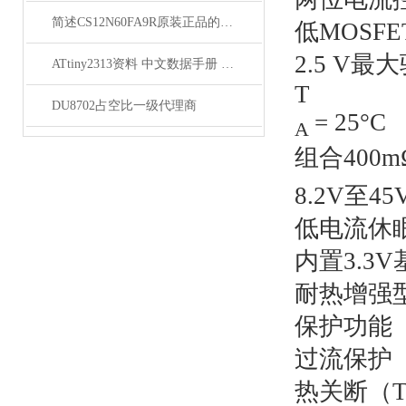
简述CS12N60FA9R原装正品的常见故障相应解决方法
低MOSF
2.5 V最
ATtiny2313资料 中文数据手册 规格书 PDF
T
DU8702占空比一级代理商
= 25°C
A
组合400m
8.2V至
低电流休
内置3.3
耐热增强
保护功能
过流保护（
热关断（T