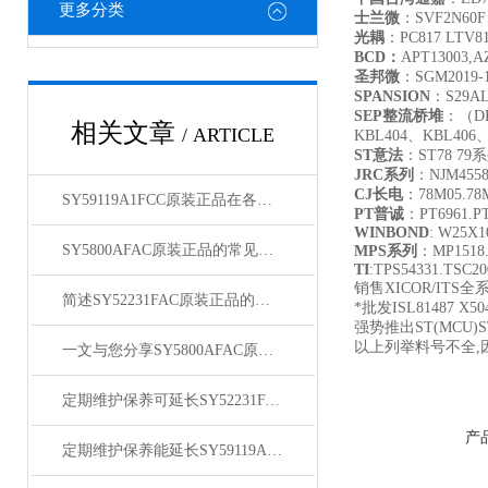
更多分类
士兰微
：SVF2N60F
光耦
：PC817 LTV817
BCD
：
APT13003,A
圣邦微
：SGM2019-1.
SPANSION
：S29AL
SEP
整流桥堆
：（DB
相关文章
/ ARTICLE
KBL404、KBL406
ST
意法
：ST78 7
JRC
系列
：NJM455
CJ
长电
：78M05.78M
SY59119A1FCC原装正品在各领域中发挥着重要的作用
PT
普诚
：PT6961.PT
WINBOND
: W25X
SY5800AFAC原装正品的常见故障及相应解决方案分享
MPS
系列
：MP1518.
TI
:TPS54331.TSC2
销售XICOR/ITS全
简述SY52231FAC原装正品的正确安装步骤
*批发ISL81487 X504
强势推出ST(MCU)S
以上列举料号不全,
一文与您分享SY5800AFAC原装正品的常见故障相应解决方法
定期维护保养可延长SY52231FAC原装正品的使用寿命
产
定期维护保养能延长SY59119A1FCC原装正品的使用寿命