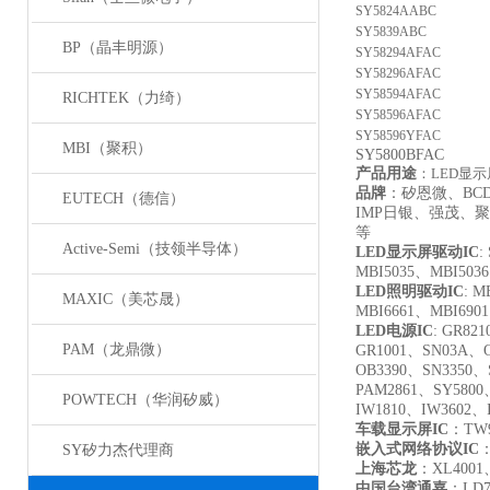
SY5824AABC
SY5839ABC
BP（晶丰明源）
SY58294AFAC
SY58296AFAC
SY58594AFAC
RICHTEK（力绮）
SY58596AFAC
SY58596YFAC
MBI（聚积）
SY5800BFAC
产品用途
：LED显
品牌
：矽恩微、B
EUTECH（德信）
IMP日银、强茂、聚
等
Active-Semi（技领半导体）
LED
显示屏驱动IC
:
MBI5035、MBI503
LED
照明驱动IC
: M
MAXIC（美芯晟）
MBI6661、MBI690
LED
电源IC
: GR821
PAM（龙鼎微）
GR1001、SN03A、O
OB3390、SN3350、
PAM2861、SY5800
POWTECH（华润矽威）
IW1810、IW3602、
车载显示屏IC
：TW9
嵌入式网络协议IC
：
SY矽力杰代理商
上海芯龙
：XL4001
中国台湾通嘉
：LD7