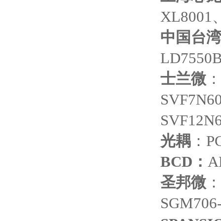
XL8001
中国台
LD7550
士兰微
：
SVF7N6
SVF12N
光耦
：PC
BCD
：
A
圣邦微
：S
SGM706