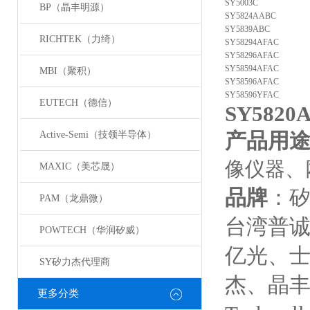
SY5003C
BP（晶丰明源）
SY5824AABC
SY5839ABC
RICHTEK（力绮）
SY58294AFAC
SY58296AFAC
SY58594AFAC
MBI（聚积）
SY58596AFAC
SY58596YFAC
EUTECH（德信）
SY5820
产品用
Active-Semi（技领半导体）
像仪器、
MAXIC（美芯晟）
品牌
：矽
PAM（龙鼎微）
台湾普
POWTECH（华润矽威）
亿光、士
SY矽力杰代理商
杰、晶丰
更多分类