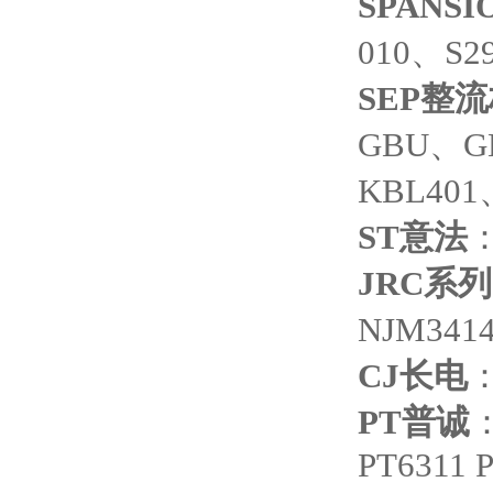
SPANSI
010、S29
SEP
整流
GBU、G
KBL401
ST
意法
：
JRC
系列
NJM341
CJ
长电
：
PT
普诚
：
PT6311 