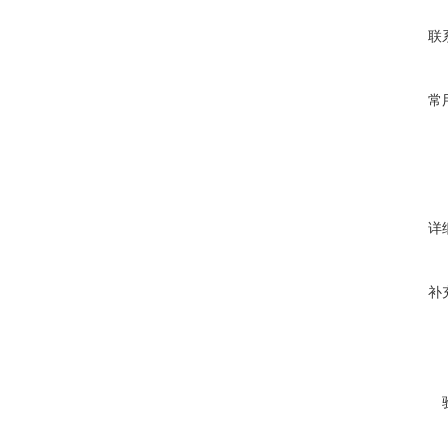
联
常
详
补