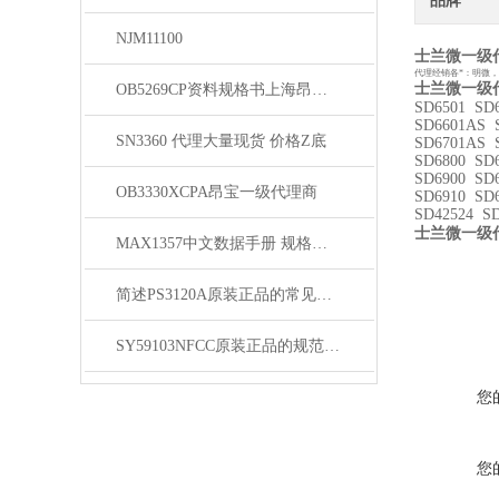
品牌
NJM11100
士兰微一级代理
代理经销各*：明微
士兰微一级代理
OB5269CP资料规格书上海昂宝代理
SD6501 SD
SD6601AS 
SN3360 代理大量现货 价格Z底
SD6701AS 
SD6800 SD
SD6900 SD
OB3330XCPA昂宝一级代理商
SD6910 SD
SD42524 S
士兰微一级
MAX1357中文数据手册 规格书 PDF
简述PS3120A原装正品的常见故障相应解决方法
SY59103NFCC原装正品的规范存放管理体系介绍
您
您