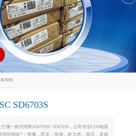
6703S
SC SD6703S
士兰微一级代理商SD6703SC SD6703S，公司专业LED电源
代理经销各*：明微，昂宝，技领，矽力杰，泉芯，龙鼎