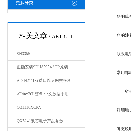
更多分类
您的单
相关文章
您的姓
/ ARTICLE
SN3355
联系电
正确安装SDH8595ASTR原装正品为负载提供可靠电力
常用邮
ADIN2111双端口以太网交换机的介绍
省
ATtiny26L资料 中文数据手册 规格书 PDF
OB3330XCPA
详细地
QX5241泉芯电子产品参数
补充说