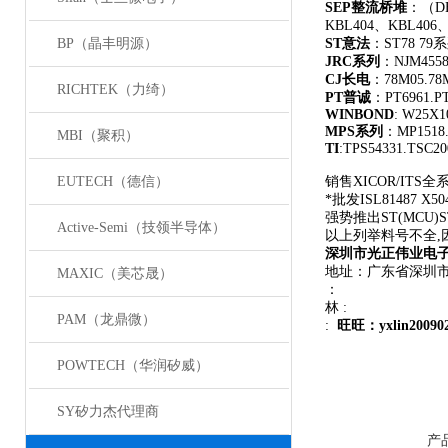
SEP
整流桥堆
：（DB
KBL404、KBL406
BP（晶丰明源）
ST
意法
：ST78 7
JRC
系列
：NJM455
CJ
长电
：78M05.78M
RICHTEK（力绮）
PT
普诚
：PT6961.PT
WINBOND
: W25X
MPS
系列
：MP1518.
MBI（聚积）
TI
:TPS54331.TSC2
EUTECH（德信）
销售XICOR/ITS全
*批发ISL81487 X504
强势推出ST(MCU)S
Active-Semi（技领半导体）
以上列举料号不全,
深圳市光正伟业电
地址：广东省深圳市
MAXIC（美芯晟）
：
林 :
PAM（龙鼎微）
:
旺旺：yxlin20090
POWTECH（华润矽威）
SY矽力杰代理商
产