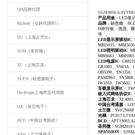
QH品牌代理
SGM4056-6.8Y
产品用途
：LED显
Richtek（立錡代理RT）
品牌
：矽恩微、B
IMP日银、强茂、聚
等
DU（上海占空比）
LED
显示屏驱动IC
:
MBI5035、MBI503
LED
照明驱动IC
: 
SGM（圣邦微）
MBI6661、MBI690
LED
电源IC
: GR82
XL（上海芯龙）
GR1001、SN03A、O
OB3390、SN3350、
PAM2861、SY5800
SI-EN（矽恩微电子）
IW1810、IW3602、
车载显示屏IC
：TW9
On-Bright上海昂宝代理商
嵌入式网络协议IC
：
上海芯龙
：XL4001
中国台湾通嘉
：LD7
QX（泉芯电子）
士兰微
：SVF2N60F
光耦
：PC817 LTV817
BCD（中国台湾新进）
BCD
：
APT13003,A
圣邦微
：SGM2019-1.
SPANSION
：S29AL
Silan（士兰微电子）