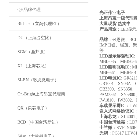
QH品牌代理
光正伟业电子
上海昂宝一级代理
Richtek（立錡代理RT）
大量现货 热卖中
产品用途
：LED显
DU（上海占空比）
品牌
：矽恩微、B
IMP日银、强茂、聚
等
SGM（圣邦微）
LED
显示屏驱动IC
:
MBI5035、MBI503
XL（上海芯龙）
LED
照明驱动IC
: M
MBI6661、MBI690
LED
电源IC
: GR821
SI-EN（矽恩微电子）
GR1001、SN03A、O
OB3390、SN3350、
On-Bright上海昂宝代理商
PAM2861、SY5800
IW1810、IW3602、
车载显示屏IC
：TW9
QX（泉芯电子）
嵌入式网络协议IC
：
上海芯龙
：XL4001
BCD（中国台湾新进）
中国台湾通嘉
：LD7
士兰微
：SVF2N60F
光耦
：PC817 LTV817
Silan（士兰微电子）