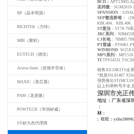
BCD
：
APT13003,A
圣邦微
：SGM2019-1.
SPANSION
：S29AL
BP（晶丰明源）
SEP
整流桥堆
：（DB
KBL404、KBL406
RICHTEK（力绮）
ST
意法
：ST78 7
JRC
系列
：NJM455
CJ
长电
：78M05.78M
MBI（聚积）
PT
普诚
：PT6961.PT
WINBOND
: W25X
EUTECH（德信）
MPS
系列
：MP1518.
TI
:TPS54331.TSC2
Active-Semi（技领半导体）
销售XICOR/ITS全
*批发ISL81487 X504
强势推出ST(MCU)S
MAXIC（美芯晟）
以上列举料号不全,
深圳市光正
PAM（龙鼎微）
地址：广东省深圳
：
POWTECH（华润矽威）
林 :
:
旺旺：yxlin20090
SY矽力杰代理商