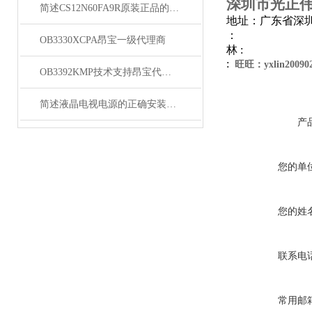
深圳市光正
简述CS12N60FA9R原装正品的常见故障相应解决方法
地址：广东省深圳
：
OB3330XCPA昂宝一级代理商
林 :
:
旺旺：yxlin20090
OB3392KMP技术支持昂宝代理商
简述液晶电视电源的正确安装方法
产
您的单
您的姓
联系电
常用邮