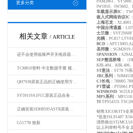
PAM2861、SY5800
更多分类
IW1810、IW3602、
车载显示屏IC
：TW9
嵌入式网络协议IC
：
上海芯龙
：XL4001
中国台湾通嘉
：LD7
士兰微
：SVF2N60F
相关文章
/ ARTICLE
光耦
：PC817 LTV817
BCD
：
APT13003,A
圣邦微
：SGM2019-1.
还不会使用低噪声开关电容器？进来看
SPANSION
：S29AL
SEP
整流桥堆
：（DB
KBL404、KBL406
TCM810资料 中文数据手册 规格书 PDF
ST
意法
：ST78 7
JRC
系列
：NJM455
CJ
长电
：78M05.78M
QH7938原装正品的正确使用方法分享
PT
普诚
：PT6961.PT
WINBOND
: W25X
SY59119A1FCC原装正品在各领域中发挥着重要的作用
MPS
系列
：MP1518.
TI
:TPS54331.TSC2
正确安装SDH8595ASTR原装正品为负载提供可靠电力
销售XICOR/ITS全
*批发ISL81487 X504
强势推出ST(MCU)S
G5177B 致新
以上列举料号不全,