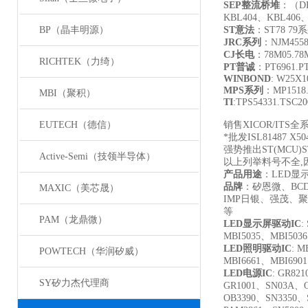
SEP
整流桥堆
：（DB
KBL404、KBL406
BP（晶丰明源）
ST
意法
：ST78 7
JRC
系列
：NJM455
CJ
长电
：78M05.78M
RICHTEK（力绮）
PT
普诚
：PT6961.PT
WINBOND
: W25X
MPS
系列
：MP1518.
MBI（聚积）
TI
:TPS54331.TSC2
EUTECH（德信）
销售XICOR/ITS全
*批发ISL81487 X504
强势推出ST(MCU)S
Active-Semi（技领半导体）
以上列举料号不全,
产品用途
：LED显
品牌
：矽恩微、B
MAXIC（美芯晟）
IMP日银、强茂、聚
等
PAM（龙鼎微）
LED
显示屏驱动IC
:
MBI5035、MBI503
LED
照明驱动IC
: M
POWTECH（华润矽威）
MBI6661、MBI690
LED
电源IC
: GR821
SY矽力杰代理商
GR1001、SN03A、O
OB3390、SN3350、