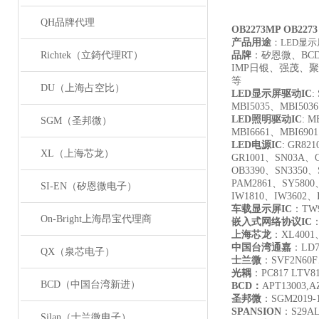
QH品牌代理
OB2273MP OB2
产品用途
：LED显
Richtek（立錡代理RT）
品牌
：矽恩微、B
IMP日银、强茂、聚
等
DU（上海占空比）
LED
显示屏驱动IC
:
MBI5035、MBI503
LED
照明驱动IC
: M
SGM（圣邦微）
MBI6661、MBI690
LED
电源IC
: GR821
XL（上海芯龙）
GR1001、SN03A、O
OB3390、SN3350、
PAM2861、SY5800
SI-EN（矽恩微电子）
IW1810、IW3602、
车载显示屏IC
：TW9
On-Bright上海昂宝代理商
嵌入式网络协议IC
：
上海芯龙
：XL4001
中国台湾通嘉
：LD7
QX（泉芯电子）
士兰微
：SVF2N60F
光耦
：PC817 LTV817
BCD（中国台湾新进）
BCD
：
APT13003,A
圣邦微
：SGM2019-1.
SPANSION
：S29AL
Silan（士兰微电子）