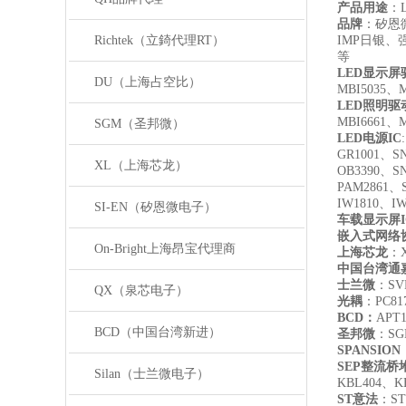
产品用途
：
品牌
：矽恩
Richtek（立錡代理RT）
IMP日银、
等
LED
显示屏
DU（上海占空比）
MBI5035、
LED
照明驱动
MBI6661、
SGM（圣邦微）
LED
电源IC
GR1001、S
XL（上海芯龙）
OB3390、S
PAM2861、
IW1810、I
SI-EN（矽恩微电子）
车载显示屏I
嵌入式网络协
On-Bright上海昂宝代理商
上海芯龙
：X
中国台湾通
士兰微
：SV
QX（泉芯电子）
光耦
：PC817
BCD
：
APT1
BCD（中国台湾新进）
圣邦微
：SGM
SPANSION
SEP
整流桥
Silan（士兰微电子）
KBL404、K
ST
意法
：ST