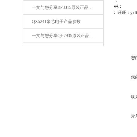
林 :
一文与您分享BP3315原装正品的常见故障相应解决方法
:
旺旺：yxli
QX5241泉芯电子产品参数
一文与您分享QH7935原装正品的正确安装步骤
您
您
联
常