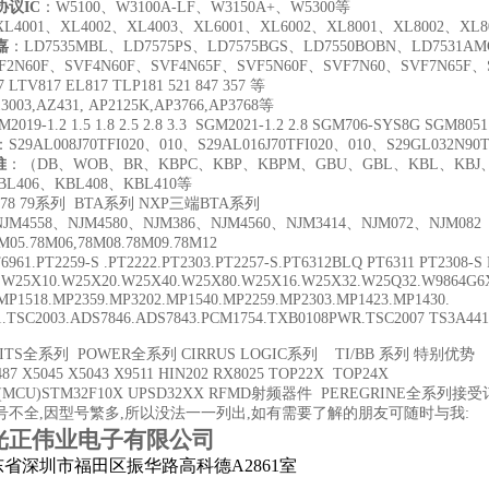
议IC
：W5100、W3100A-LF、W3150A+、W5300等
L4001、XL4002、XL4003、XL6001、XL6002、XL8001、XL8002、XL8
嘉
：LD7535MBL、LD7575PS、LD7575BGS、LD7550BOBN、LD7531A
F2N60F、SVF4N60F、SVF4N65F、SVF5N60F、SVF7N60、SVF7N65F、
 LTV817 EL817 TLP181 521 847 357 等
3003,AZ431,
AP2125K,AP3766,AP3768
等
2019-1.2 1.5 1.8 2.5 2.8 3.3 SGM2021-1.2 2.8 SGM706-SYS8G SGM8
：S29AL008J70TFI020、010、S29AL016J70TFI020、010、S29GL032N90T
堆
：（DB、WOB、BR、KBPC、KBP、KBPM、GBU、GBL、KBL、KBJ、K
BL406、KBL408、KBL410等
78 79系列 BTA系列 NXP三端BTA系列
JM4558、NJM4580、NJM386、NJM4560、NJM3414、NJM072、NJM082
05.78M06,78M08.78M09.78M12
961.PT2259-S .PT2222.PT2303.PT2257-S.PT6312BLQ PT6311 PT2308-S
: W25X10.W25X20.W25X40.W25X80.W25X16.W25X32.W25Q32.W9864G6
P1518.MP2359.MP3202.MP1540.MP2259.MP2303.MP1423.MP1430.
1.TSC2003.ADS7846.ADS7843.PCM1754.TXB0108PWR.TSC2007 TS3A4
/ITS全系列 POWER全系列 CIRRUS LOGIC系列 TI/BB 系列 特别优势
7 X5045 X5043 X9511 HIN202 RX8025 TOP22X TOP24X
MCU)STM32F10X UPSD32XX RFMD射频器件 PEREGRINE全系列接
号不全,因型号繁多,所以没法一一列出,如有需要了解的朋友可随时与我:
光正伟业电子有限公司
省深圳市福田区振华路高科德A2861室