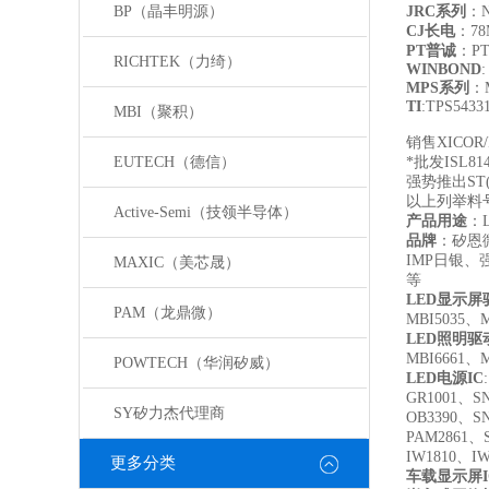
BP（晶丰明源）
JRC
系列
：N
CJ
长电
：78M
PT
普诚
：PT6
RICHTEK（力绮）
WINBOND
MPS
系列
：M
TI
:TPS5433
MBI（聚积）
销售XICOR
EUTECH（德信）
*批发ISL8148
强势推出ST(
以上列举料
Active-Semi（技领半导体）
产品用途
：
品牌
：矽恩
IMP日银、
MAXIC（美芯晟）
等
LED
显示屏
PAM（龙鼎微）
MBI5035、
LED
照明驱动
MBI6661、
POWTECH（华润矽威）
LED
电源IC
GR1001、S
SY矽力杰代理商
OB3390、S
PAM2861、
IW1810、I
更多分类
车载显示屏I