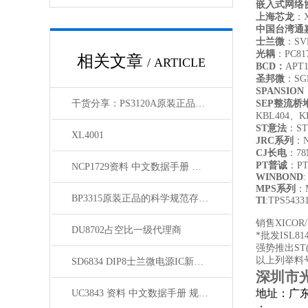
嵌入式网络协
上海芯龙
：X
中国台湾通
士兰微
：SV
光耦
：PC817
相关文章
/ ARTICLE
BCD
：
APT1
圣邦微
：SGM
SPANSION
干货分享：PS3120A原装正品使用中的那些常见故障与解决技巧
SEP
整流桥
KBL404、K
ST
意法
：ST
XL4001
JRC
系列
：N
CJ
长电
：78M
PT
普诚
：PT6
NCP1729资料 中文数据手册 规格书 PDF
WINBOND
MPS
系列
：M
BP3315原装正品的科学规范存放方法分享
TI
:TPS5433
销售XICOR
DU8702占空比一级代理商
*批发ISL8148
强势推出ST(
以上列举料
SD6834 DIP8士兰微电源IC新到货源
深圳市
地址：广东
UC3843 资料 中文数据手册 规格书 PDF
：