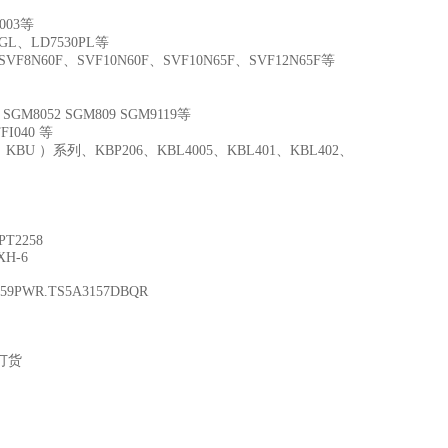
003等
MGL、LD7530PL等
SVF8N60F、SVF10N60F、SVF10N65F、SVF12N65F等
051 SGM8052 SGM809 SGM9119等
FI040 等
BU ）系列、KBP206、KBL4005、KBL401、KBL402、
 PT2258
XH-6
4159PWR.TS5A3157DBQR
受订货