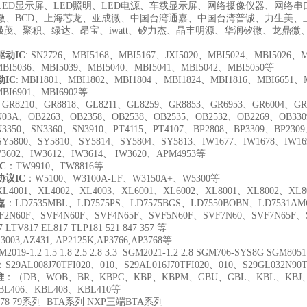
LED显示屏、LED照明、LED电源、车载显示屏、网络摄像仪器、网络
微、BCD、上海芯龙、亚成微、中国台湾通嘉、中国台湾普诚、力生美、
强茂、聚积、绿达、昂宝、iwatt、矽力杰、晶丰明源、华润矽微、龙鼎微、芯瑞
驱动IC
: SN2726
、MBI5168、MBI5167、JXI5020、MBI5024、MBI5026、M
MBI5036、MBI5039、MBI5040、MBI5041、MBI5042、MBI5050等
IC
: MBI1801
、MBI1802、MBI1804 、MBI1824、MBI1816、MBI6651、
MBI6901、MBI6902等
: GR8210
、GR8818、GL8211、GL8259、GR8853、GR6953、GR6004、GR
N03A、OB2263、OB2358、OB2538、OB2535、OB2532、OB2269、OB33
N3350、SN3360、SN3910、PT4115、PT4107、BP2808、BP3309、BP230
SY5800、SY5810、SY5814、SY5804、SY5813、IW1677、IW1678、IW1
W3602、IW3612、IW3614、 IW3620、APM4953等
C
：TW9910、TW8816等
议IC
：W5100、W3100A-LF、W3150A+、W5300等
L4001、XL4002、XL4003、XL6001、XL6002、XL8001、XL8002、XL8
嘉
：LD7535MBL、LD7575PS、LD7575BGS、LD7550BOBN、LD7531A
F2N60F、SVF4N60F、SVF4N65F、SVF5N60F、SVF7N60、SVF7N65F、
 LTV817 EL817 TLP181 521 847 357 等
3003,AZ431,
AP2125K,AP3766,AP3768
等
2019-1.2 1.5 1.8 2.5 2.8 3.3 SGM2021-1.2 2.8 SGM706-SYS8G SGM8
：S29AL008J70TFI020、010、S29AL016J70TFI020、010、S29GL032N90T
堆
：（DB、WOB、BR、KBPC、KBP、KBPM、GBU、GBL、KBL、KBJ、K
BL406、KBL408、KBL410等
78 79系列 BTA系列 NXP三端BTA系列