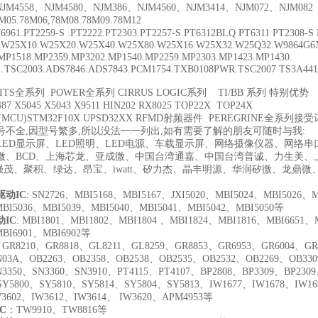
JM4558、NJM4580、NJM386、NJM4560、NJM3414、NJM072、NJM082
05.78M06,78M08.78M09.78M12
961.PT2259-S .PT2222.PT2303.PT2257-S.PT6312BLQ PT6311 PT2308-S
: W25X10.W25X20.W25X40.W25X80.W25X16.W25X32.W25Q32.W9864G6
P1518.MP2359.MP3202.MP1540.MP2259.MP2303.MP1423.MP1430.
1.TSC2003.ADS7846.ADS7843.PCM1754.TXB0108PWR.TSC2007 TS3A4
/ITS全系列 POWER全系列 CIRRUS LOGIC系列 TI/BB 系列 特别优势
7 X5045 X5043 X9511 HIN202 RX8025 TOP22X TOP24X
MCU)STM32F10X UPSD32XX RFMD射频器件 PEREGRINE全系列接
号不全,因型号繁多,所以没法一一列出,如有需要了解的朋友可随时与我:
LED显示屏、LED照明、LED电源、车载显示屏、网络摄像仪器、网络
微、BCD、上海芯龙、亚成微、中国台湾通嘉、中国台湾普诚、力生美、
强茂、聚积、绿达、昂宝、iwatt、矽力杰、晶丰明源、华润矽微、龙鼎微、芯瑞
驱动IC
: SN2726
、MBI5168、MBI5167、JXI5020、MBI5024、MBI5026、M
MBI5036、MBI5039、MBI5040、MBI5041、MBI5042、MBI5050等
IC
: MBI1801
、MBI1802、MBI1804 、MBI1824、MBI1816、MBI6651、
MBI6901、MBI6902等
: GR8210
、GR8818、GL8211、GL8259、GR8853、GR6953、GR6004、GR
N03A、OB2263、OB2358、OB2538、OB2535、OB2532、OB2269、OB33
N3350、SN3360、SN3910、PT4115、PT4107、BP2808、BP3309、BP230
SY5800、SY5810、SY5814、SY5804、SY5813、IW1677、IW1678、IW1
W3602、IW3612、IW3614、 IW3620、APM4953等
C
：TW9910、TW8816等