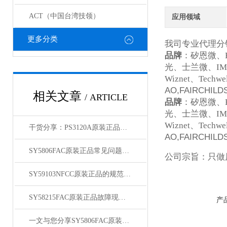
ACT（中国台湾技领）
应用领域
更多分类
我司专业代理分
品牌
：矽恩微、
光、士兰微、
IM
Wiznet
、
Techwel
AO,FAIRCHILD
相关文章
/ ARTICLE
品牌
：矽恩微、
光、士兰微、
IM
Wiznet
、
Techwel
干货分享：PS3120A原装正品使用中的那些常见故障与解决技巧
AO,FAIRCHILD
SY5806FAC原装正品常见问题及对应解决办法大公开
公司宗旨：只做
SY59103NFCC原装正品的规范存放管理体系介绍
SY58215FAC原装正品故障现象相应的解决方法介绍
产
一文与您分享SY5806FAC原装正品的常见问题相应解决方法