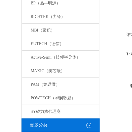
BP（晶丰明源）
RICHTEK（力绮）
MBI（聚积）
详
EUTECH（德信）
补
Active-Semi（技领半导体）
MAXIC（美芯晟）
PAM（龙鼎微）
POWTECH（华润矽威）
SY矽力杰代理商
更多分类