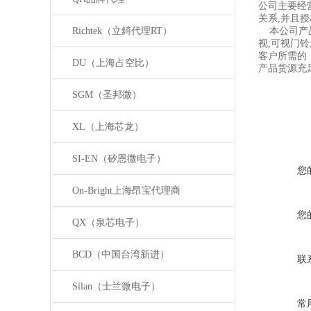
公司主要经
关系,并且授权中
Richtek（立錡代理RT）
本公司产品
视;可视门铃
客户所需的
DU（上海占空比）
产品货源充
SGM（圣邦微）
XL（上海芯龙）
SI-EN（矽恩微电子）
您
On-Bright上海昂宝代理商
您
QX（泉芯电子）
BCD（中国台湾新进）
联
Silan（士兰微电子）
常