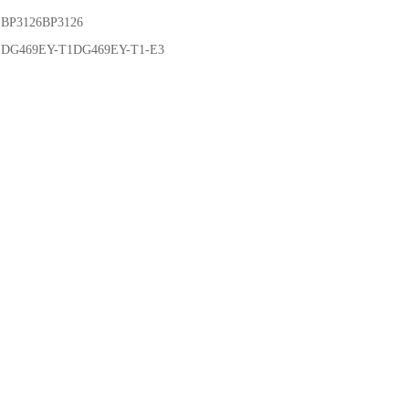
：
BP3126BP3126
：
DG469EY-T1DG469EY-T1-E3