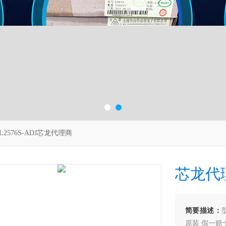
L2576S-ADJ芯龙代理商
芯龙代
简要描述：
原装 假一赔