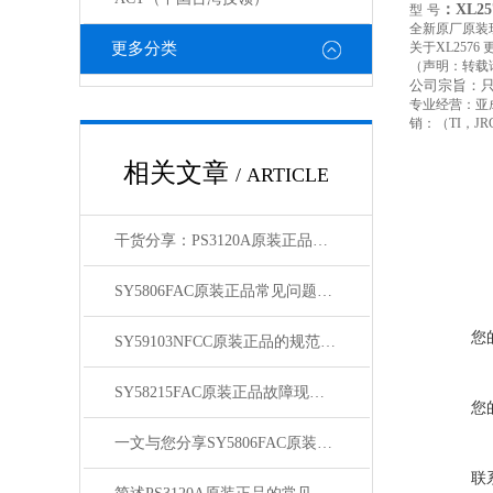
：XL25
型
号
全新原厂原装
更多分类
关于XL2576 
（声明：转载
公司宗旨：
专业经营：亚
销：（TI，JRC,
相关文章
/ ARTICLE
干货分享：PS3120A原装正品使用中的那些常见故障与解决技巧
SY5806FAC原装正品常见问题及对应解决办法大公开
您
SY59103NFCC原装正品的规范存放管理体系介绍
SY58215FAC原装正品故障现象相应的解决方法介绍
您
一文与您分享SY5806FAC原装正品的常见问题相应解决方法
联