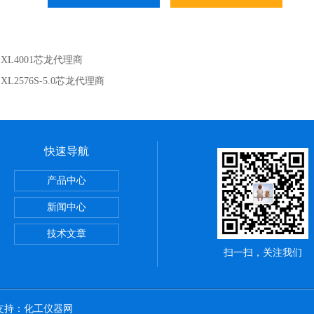
：
XL4001芯龙代理商
：
XL2576S-5.0芯龙代理商
快速导航
产品中心
新闻中心
器原装正品
技术文章
扫一扫，关注我们
术支持：
化工仪器网