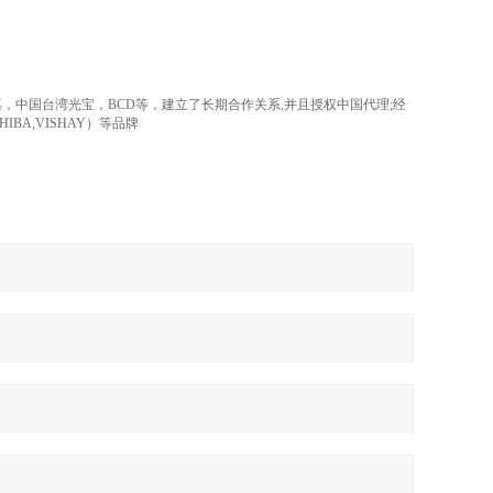
。
，中国台湾光宝，BCD等，建立了长期合作关系,并且授权中国代理;经
TOSHIBA,VISHAY）等品牌