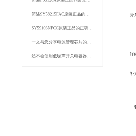
简述PS3120A原装正品的常见故障相应解决方法
简述SY58215FAC原装正品的正确安装方法
常
SY59103NFCC原装正品的正确维护保养方法分享
一文与您分享电源管理芯片的维护保养方法
详
还不会使用低噪声开关电容器？进来看
补