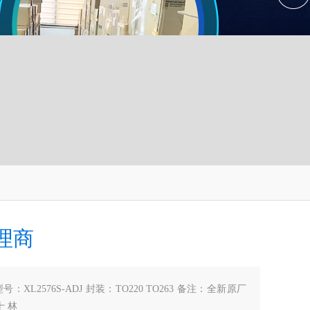
理商
型号：XL2576S-ADJ 封装：TO220 TO263 备注：全新原厂
十 林