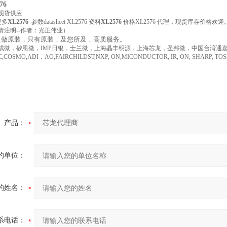
76
现货供应
更多
XL2576
参数datasheet XL2576 资料
XL2576
价格XL2576 代理，现货库存价格欢迎
请注明--作者：光正伟业）
只做原装，只有原装，及您所及，高质服务。
成微，矽恩微，IMP日银，士兰微，上海晶丰明源，上海芯龙，圣邦微，中国台湾通嘉
COSMO,ADI，AO,FAIRCHILDST,NXP, ON,MICONDUCTOR, IR, ON, SHARP, 
产品：
的单位：
的姓名：
系电话：