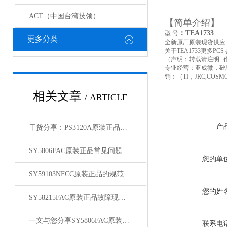
ACT（中国台湾技领）
【简单介绍】
：TEA1733
型
号
更多分类
全新原厂原装现货供应
关于TEA1733更多PCS 参
（声明：转载请注明--
专业经营：亚成微，矽
销：（TI，JRC,COSMO,
相关文章
/ ARTICLE
产
干货分享：PS3120A原装正品使用中的那些常见故障与解决技巧
SY5806FAC原装正品常见问题及对应解决办法大公开
您的单
SY59103NFCC原装正品的规范存放管理体系介绍
您的姓
SY58215FAC原装正品故障现象相应的解决方法介绍
一文与您分享SY5806FAC原装正品的常见问题相应解决方法
联系电