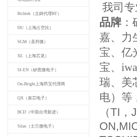
我司专
Richtek（立錡代理RT）
品牌
：
DU（上海占空比）
嘉、力
SGM（圣邦微）
宝、亿
XL（上海芯龙）
宝、
iwa
SI-EN（矽恩微电子）
瑞、美
On-Bright上海昂宝代理商
电）等
QX（泉芯电子）
（TI，J
BCD（中国台湾新进）
ON,MI
Silan（士兰微电子）