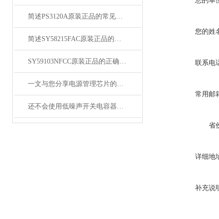
您的单
简述PS3120A原装正品的常见故障相应解决方法
您的姓
简述SY58215FAC原装正品的正确安装方法
SY59103NFCC原装正品的正确维护保养方法分享
联系电
一文与您分享电源管理芯片的维护保养方法
常用邮
还不会使用低噪声开关电容器？进来看
省
详细地
补充说