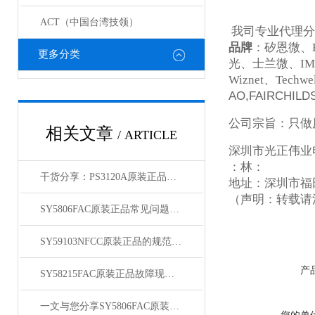
ACT（中国台湾技领）
我司专业代理分
品牌
：矽恩微、
更多分类
光、士兰微、
IM
Wiznet
、
Techwel
AO,FAIRCHILD
公司宗旨：只做
相关文章
/ ARTICLE
深圳市光正伟业
：林：
干货分享：PS3120A原装正品使用中的那些常见故障与解决技巧
地址：深圳市福田
（声明：转载请
SY5806FAC原装正品常见问题及对应解决办法大公开
SY59103NFCC原装正品的规范存放管理体系介绍
产
SY58215FAC原装正品故障现象相应的解决方法介绍
一文与您分享SY5806FAC原装正品的常见问题相应解决方法