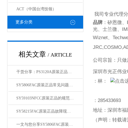
ACT（中国台湾技领）
我司专业代理
更多分类
品牌
：矽恩微、
光、士兰微、
IM
Wiznet
、
Techwe
JRC,COSMO,AD
相关文章
/ ARTICLE
公司宗旨：只做
深圳市光正伟业
干货分享：PS3120A原装正品使用中的那些常见故障与解决技巧
：林：
SY5806FAC原装正品常见问题及对应解决办法大公开
SY59103NFCC原装正品的规范存放管理体系介绍
：
285433693
地址：深圳市福
SY58215FAC原装正品故障现象相应的解决方法介绍
（声明：转载请
一文与您分享SY5806FAC原装正品的常见问题相应解决方法