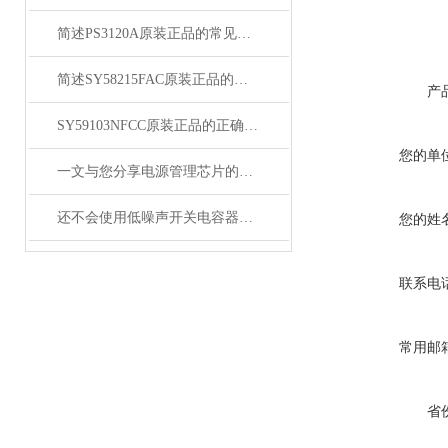
简述PS3120A原装正品的常见故障相应解决方法
简述SY58215FAC原装正品的正确安装方法
产
SY59103NFCC原装正品的正确维护保养方法分享
您的单
一文与您分享电源管理芯片的维护保养方法
还不会使用低噪声开关电容器？进来看
您的姓
联系电
常用邮
省