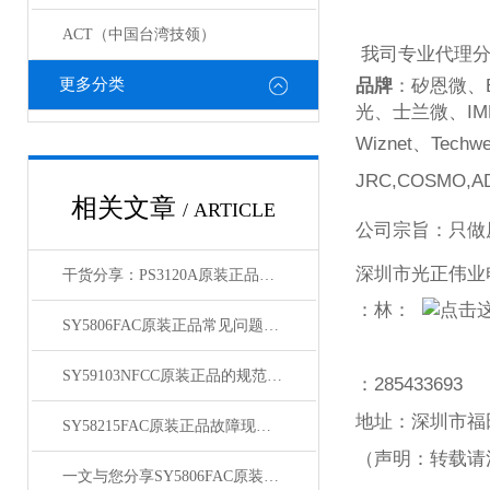
ACT（中国台湾技领）
我司专业代理
更多分类
品牌
：矽恩微、
光、士兰微、
IM
Wiznet
、
Techwe
JRC,COSMO,AD
相关文章
/ ARTICLE
公司宗旨：只做
深圳市光正伟业
干货分享：PS3120A原装正品使用中的那些常见故障与解决技巧
：林：
SY5806FAC原装正品常见问题及对应解决办法大公开
SY59103NFCC原装正品的规范存放管理体系介绍
：
285433693
地址：深圳市福
SY58215FAC原装正品故障现象相应的解决方法介绍
（声明：转载请
一文与您分享SY5806FAC原装正品的常见问题相应解决方法