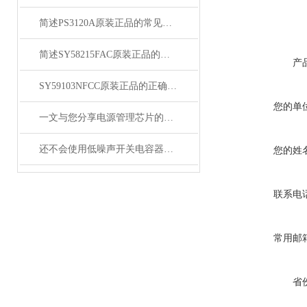
简述PS3120A原装正品的常见故障相应解决方法
简述SY58215FAC原装正品的正确安装方法
产
SY59103NFCC原装正品的正确维护保养方法分享
您的单
一文与您分享电源管理芯片的维护保养方法
还不会使用低噪声开关电容器？进来看
您的姓
联系电
常用邮
省