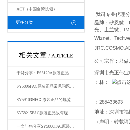
ACT（中国台湾技领）
我司专业代理
更多分类
品牌
：矽恩微、
光、士兰微、
IM
Wiznet
、
Techwe
JRC,COSMO,AD
相关文章
/ ARTICLE
公司宗旨：只做
深圳市光正伟业
干货分享：PS3120A原装正品使用中的那些常见故障与解决技巧
：林：
SY5806FAC原装正品常见问题及对应解决办法大公开
SY59103NFCC原装正品的规范存放管理体系介绍
：
285433693
地址：深圳市福
SY58215FAC原装正品故障现象相应的解决方法介绍
（声明：转载请
一文与您分享SY5806FAC原装正品的常见问题相应解决方法