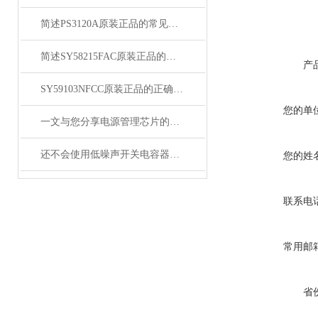
简述PS3120A原装正品的常见故障相应解决方法
简述SY58215FAC原装正品的正确安装方法
产
SY59103NFCC原装正品的正确维护保养方法分享
您的单
一文与您分享电源管理芯片的维护保养方法
还不会使用低噪声开关电容器？进来看
您的姓
联系电
常用邮
省