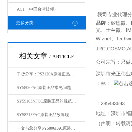
ACT（中国台湾技领）
我司专业代理
更多分类
品牌
：矽恩微、
光、士兰微、
IM
Wiznet
、
Techwe
JRC,COSMO,AD
相关文章
/ ARTICLE
公司宗旨：只做
深圳市光正伟业
干货分享：PS3120A原装正品使用中的那些常见故障与解决技巧
：林：
SY5806FAC原装正品常见问题及对应解决办法大公开
SY59103NFCC原装正品的规范存放管理体系介绍
：
285433693
地址：深圳市福
SY58215FAC原装正品故障现象相应的解决方法介绍
（声明：转载请
一文与您分享SY5806FAC原装正品的常见问题相应解决方法