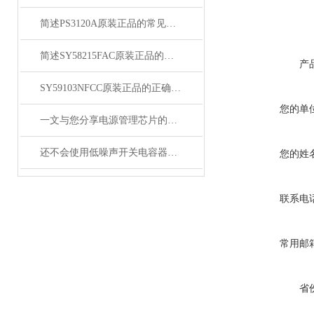
简述PS3120A原装正品的常见故障相应解决方法
简述SY58215FAC原装正品的正确安装方法
产
SY59103NFCC原装正品的正确维护保养方法分享
您的单
一文与您分享电源管理芯片的维护保养方法
还不会使用低噪声开关电容器？进来看
您的姓
联系电
常用邮
省