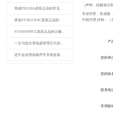
（声明：转载请注
简述PS3120A原装正品的常见故障相应解决方法
专业经营：亚成微
中国代理
;
经销：（
T
简述SY58215FAC原装正品的正确安装方法
SY59103NFCC原装正品的正确维护保养方法分享
产
一文与您分享电源管理芯片的维护保养方法
还不会使用低噪声开关电容器？进来看
您的单
您的姓
联系电
常用邮