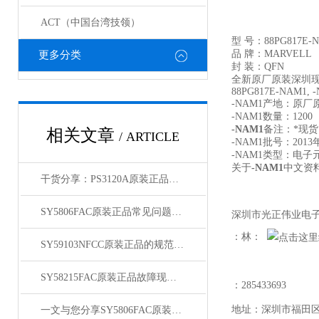
ACT（中国台湾技领）
型 号：
88PG817E-
品 牌：
MARVELL
更多分类
封 装：
QFN
全新原厂原装深圳
88PG817E-NAM1, -
-NAM1
产地：原厂
-NAM1
数量：
1200
-NAM1
备注：*现货
相关文章
/ ARTICLE
-NAM1
批号：
2013
-NAM1
类型：电子
关于
-NAM1
中文资
干货分享：PS3120A原装正品使用中的那些常见故障与解决技巧
SY5806FAC原装正品常见问题及对应解决办法大公开
深圳市光正伟业电
：林：
SY59103NFCC原装正品的规范存放管理体系介绍
SY58215FAC原装正品故障现象相应的解决方法介绍
：
285433693
地址：深圳市福田
一文与您分享SY5806FAC原装正品的常见问题相应解决方法