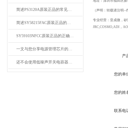
地址：深圳市福田区振
简述PS3120A原装正品的常见故障相应解决方法
（声明：转载请注明
--
专业经营：亚成微，矽
简述SY58215FAC原装正品的正确安装方法
JRC,COSMO,ADI
，
AO
SY59103NFCC原装正品的正确维护保养方法分享
一文与您分享电源管理芯片的维护保养方法
产
还不会使用低噪声开关电容器？进来看
您的单
您的姓
联系电