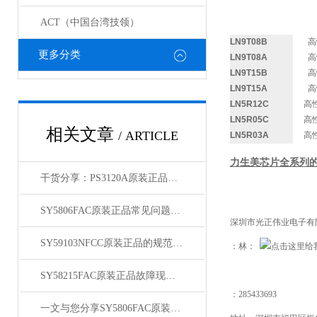
ACT（中国台湾技领）
LN9T08B
高
更多分类
LN9T08A
高
LN9T15B
高
LN9T15A
高
LN5R12C
高
LN5R05C
高
相关文章
/ ARTICLE
LN5R03A
高
力生美芯片全系列
干货分享：PS3120A原装正品使用中的那些常见故障与解决技巧
SY5806FAC原装正品常见问题及对应解决办法大公开
深圳市光正伟业电子有
SY59103NFCC原装正品的规范存放管理体系介绍
：林：
SY58215FAC原装正品故障现象相应的解决方法介绍
：
285433693
一文与您分享SY5806FAC原装正品的常见问题相应解决方法