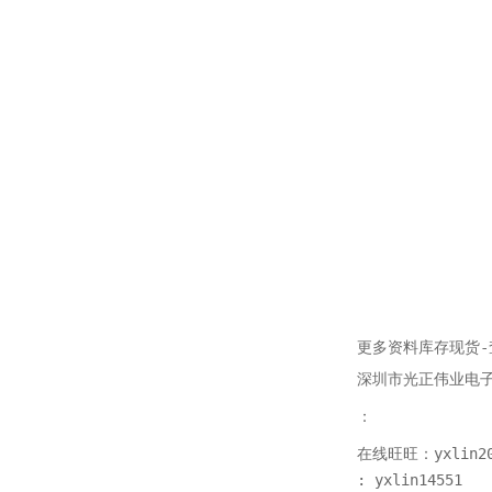
更多资料库存现货-
深圳市光正伟业电
：
在线旺旺：yxlin20
: yxlin14551