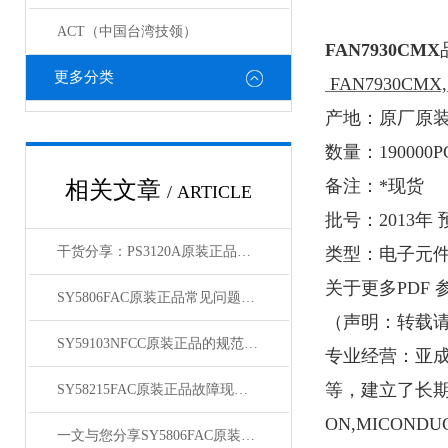
ACT（中国台湾技领）
FAN7930CMX
更多分类
FAN7930CMX, 
产地：原厂原
数量：
190000P
备注：*现货
相关文章
/ ARTICLE
批号：
2013
年 
干货分享：PS3120A原装正品使用中的那些常见故障与解决技巧
类型：电子元
关于
更多
PDF
SY5806FAC原装正品常见问题及对应解决办法大公开
（
声明：转载
SY59103NFCC原装正品的规范存放管理体系介绍
专业经营：亚
等，建立了长
SY58215FAC原装正品故障现象相应的解决方法介绍
ON,MICONDUC
一文与您分享SY5806FAC原装正品的常见问题相应解决方法