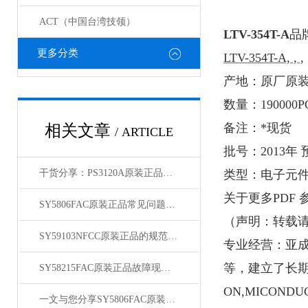
ACT（中国台湾技领）
LTV-354T-A
品
更多分类
LTV-354T-A, , ,
产地：原厂原
数量：
190000P
备注：*现货
相关文章
/ ARTICLE
批号：
2013
年 
干货分享：PS3120A原装正品使用中的那些常见故障与解决技巧
类型：电子元
关于
更多
PDF
SY5806FAC原装正品常见问题及对应解决办法大公开
（
声明：转载
SY59103NFCC原装正品的规范存放管理体系介绍
专业经营：亚
等，建立了长
SY58215FAC原装正品故障现象相应的解决方法介绍
ON,MICONDUC
一文与您分享SY5806FAC原装正品的常见问题相应解决方法