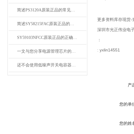
简述PS3120A原装正品的常见故障相应解决方法
更多资料库存现货-
简述SY58215FAC原装正品的正确安装方法
深圳市光正伟业电
SY59103NFCC原装正品的正确维护保养方法分享
：
: yxlin14551
一文与您分享电源管理芯片的维护保养方法
还不会使用低噪声开关电容器？进来看
产
您的单
您的姓