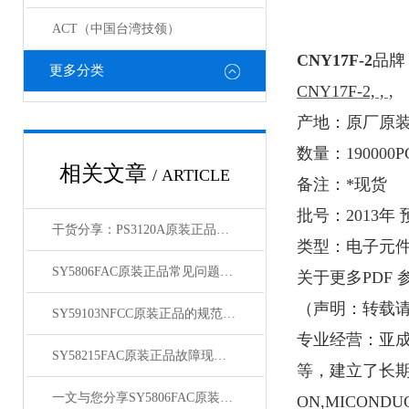
ACT（中国台湾技领）
CNY17F-2
品牌
更多分类
CNY17F-2, , ,
产地：原厂原
数量：
19000
相关文章
/ ARTICLE
备注：*现货
批号：
2013
年 
干货分享：PS3120A原装正品使用中的那些常见故障与解决技巧
类型：电子元
SY5806FAC原装正品常见问题及对应解决办法大公开
关于
更多
PDF
（
声明：转载
SY59103NFCC原装正品的规范存放管理体系介绍
专业经营：亚
SY58215FAC原装正品故障现象相应的解决方法介绍
等，建立了长
一文与您分享SY5806FAC原装正品的常见问题相应解决方法
ON,MICONDUC