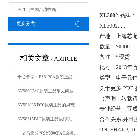
ACT（中国台湾技领）
XL3002
品牌：
更多分类
XL3002, , ,
产地：上海芯
数量：
90000
备注：*现货
相关文章
/ ARTICLE
批号：
2013
年 
干货分享：PS3120A原装正品使用中的那些常见故障与解决技巧
类型：电子元
关于
更多
PDF
SY5806FAC原装正品常见问题及对应解决办法大公开
（
声明：转载
SY59103NFCC原装正品的规范存放管理体系介绍
专业经营：亚
合作关系
,
并且
SY58215FAC原装正品故障现象相应的解决方法介绍
ON, SHARP, T
一文与您分享SY5806FAC原装正品的常见问题相应解决方法