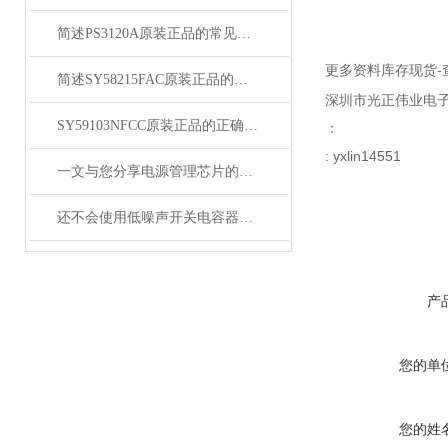
简述PS3120A原装正品的常见故障相应解决方法
更多资料库存现货-
简述SY58215FAC原装正品的正确安装方法
深圳市光正伟业电
SY59103NFCC原装正品的正确维护保养方法分享
：
: yxlin14551
一文与您分享电源管理芯片的维护保养方法
还不会使用低噪声开关电容器？进来看
产
您的单
您的姓