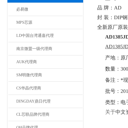
品 牌：
AD
必易微
封 装：
DIP
钢
MPS芯源
全新原厂原装
LD中国台湾通嘉代理
AD1385J
AD1385JD,
南京微盟一级代理商
产地：原
AUK代理商
数量：
30
SM明微代理商
备注：*
CS华晶代理商
批号：
20
DINGDAY鼎日代理
类型：电
关于
中文
CL芯联品牌代理商
QH品牌代理