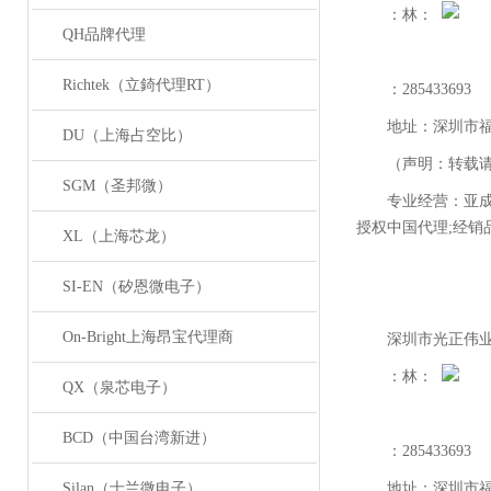
：林：
QH品牌代理
Richtek（立錡代理RT）
：
285433693
地址：深圳市
DU（上海占空比）
（声明：转载
SGM（圣邦微）
专业经营：亚
授权中国代理
;
经销
XL（上海芯龙）
SI-EN（矽恩微电子）
On-Bright上海昂宝代理商
深圳市光正伟
：林：
QX（泉芯电子）
BCD（中国台湾新进）
：
285433693
Silan（士兰微电子）
地址：深圳市