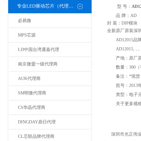
专业LED驱动芯片（代理或直销）
型 号：
AD1
品 牌：
AD
必易微
封 装：DIP
模块
全新原厂原装深
MPS芯源
AD12015
品
AD12015, , ,
LD中国台湾通嘉代理
产地：原厂
南京微盟一级代理商
数量：
300
（
备注：*现货
AUK代理商
批号：
2013
SM明微代理商
类型：电子
关于
更多
规
CS华晶代理商
DINGDAY鼎日代理
深圳市光正伟
CL芯联品牌代理商