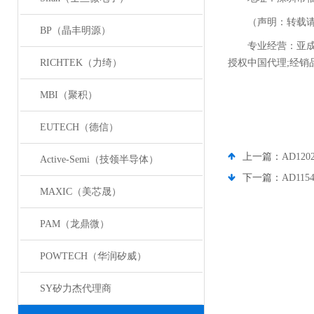
（声明：转载
BP（晶丰明源）
专业经营：亚
RICHTEK（力绮）
授权中国代理
;
经销
MBI（聚积）
EUTECH（德信）
上一篇：
AD120
Active-Semi（技领半导体）
下一篇：
AD115
MAXIC（美芯晟）
PAM（龙鼎微）
POWTECH（华润矽威）
SY矽力杰代理商