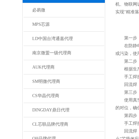
机、物联网
必易微
实现“精准
MPS芯源
第一步：
LD中国台湾通嘉代理
在防静电工
南京微盟一级代理商
或污染，使
第二步：
AUK代理商
根据生产
手工焊接：
SM明微代理商
回流焊：批
第三步：
CS华晶代理商
使用真空吸
的对位，确
DINGDAY鼎日代理
第四步：
手工焊接：
CL芯联品牌代理商
回流焊：遵
QH品牌代理
止“芯吸效