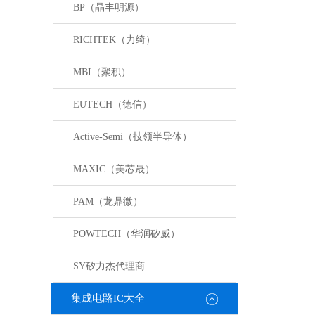
BP（晶丰明源）
RICHTEK（力绮）
MBI（聚积）
EUTECH（德信）
Active-Semi（技领半导体）
MAXIC（美芯晟）
PAM（龙鼎微）
POWTECH（华润矽威）
SY矽力杰代理商
集成电路IC大全