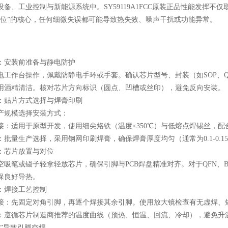
设备、工业控制与新能源系统中。
SY59119A1FCC原装正品
性能发挥不仅
落位”的核心，任何细微失误都可能导致热失效、噪声干扰或功能异常。
安装前准备与静电防护
作台操作，佩戴防静电手环或手套。确认芯片型号、封装（如SOP、QF
用酒精清洁。核对芯片方向标识（圆点、凹槽或丝印），避免反向安装。
贴片方式选择与焊膏印刷
规模选择安装方式：
适用于原型开发，使用细尖烙铁（温度≤350℃）与低熔点焊锡丝，配
量生产选择，采用钢网印刷焊膏，确保焊膏厚度均匀（通常为0.1-0.1
芯片放置与对位
笔或镊子轻拿轻放芯片，确保引脚与PCB焊盘精准对齐。对于QFN、B
保良好导热。
焊接工艺控制
先固定对角引脚，再逐个焊接其余引脚。使用放大镜检查有无虚焊、
循芯片制造商推荐的温度曲线（预热、恒温、回流、冷却），避免升温
应”导致引脚空焊。