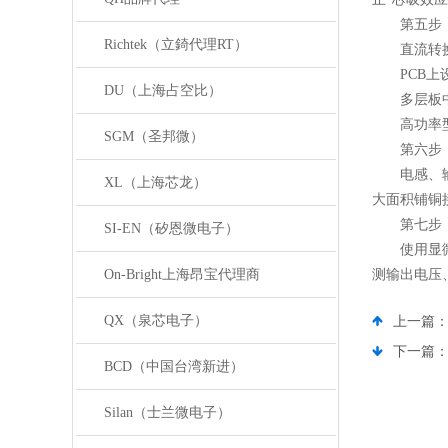
第五步：
Richtek（立錡代理RT）
直流转换
PCB上设
DU（上海占空比）
多层板中
高功率型
SGM（圣邦微）
第六步：
电感、输入
XL（上海芯龙）
大面积铺铜
第七步：
SI-EN（矽恩微电子）
使用显微镜
On-Bright上海昂宝代理商
测输出电压
QX（泉芯电子）
上一篇
下一篇
BCD（中国台湾新进）
Silan（士兰微电子）