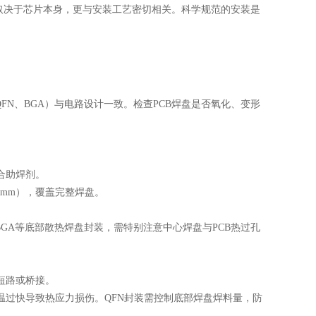
取决于芯片本身，更与安装工艺密切相关。科学规范的安装是
N、BGA）与电路设计一致。检查PCB焊盘是否氧化、变形
合助焊剂。
5mm），覆盖完整焊盘。
GA等底部散热焊盘封装，需特别注意中心焊盘与PCB热过孔
短路或桥接。
过快导致热应力损伤。QFN封装需控制底部焊盘焊料量，防