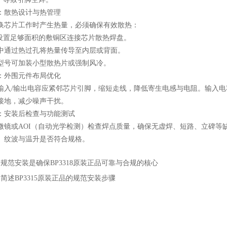
散热设计与热管理
芯片工作时产生热量，必须确保有效散热：
置足够面积的敷铜区连接芯片散热焊盘。
通过热过孔将热量传导至内层或背面。
号可加装小型散热片或强制风冷。
外围元件布局优化
/输出电容应紧邻芯片引脚，缩短走线，降低寄生电感与电阻。输入电容靠
接地，减少噪声干扰。
安装后检查与功能测试
或AOI（自动光学检测）检查焊点质量，确保无虚焊、短路、立碑等
、纹波与温升是否符合规格。
：
规范安装是确保BP3318原装正品可靠与合规的核心
：
简述BP3315原装正品的规范安装步骤